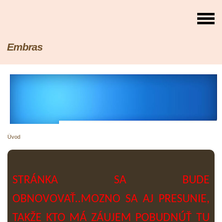
Embras
Úvod
STRÁNKA SA BUDE
OBNOVOVAŤ..MOZNO SA AJ PRESUNIE,
TAKŽE KTO MÁ ZÁUJEM POBUDNÚŤ TU