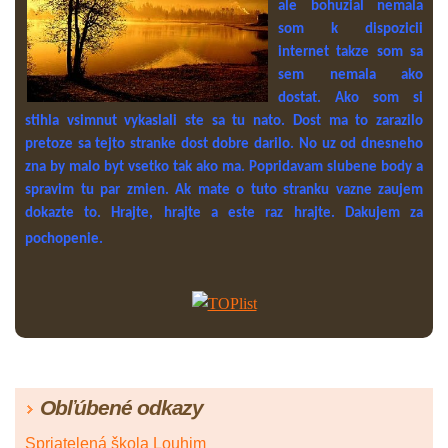
ale bohuzial nemala
som k dispozicii
internet takze som sa
sem nemala ako
dostat. Ako som si
stihla vsimnut vykaslali ste sa tu nato. Dost ma to zarazilo
pretoze sa tejto stranke dost dobre darilo. No uz od dnesneho
zna by malo byt vsetko tak ako ma. Popridavam slubene body a
spravim tu par zmien. Ak mate o tuto stranku vazne zaujem
dokazte to. Hrajte, hrajte a este raz hrajte. Dakujem za
pochopenie.
Obľúbené odkazy
Spriatelená škola Louhim