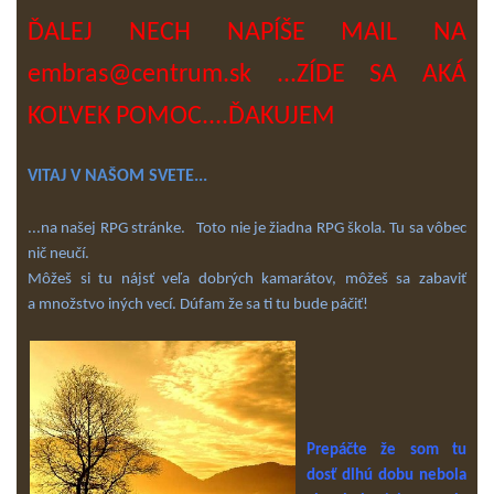
ĎALEJ NECH NAPÍŠE MAIL NA
embras@centrum.sk ...ZÍDE SA AKÁ
KOĽVEK POMOC....ĎAKUJEM
VITAJ V NAŠOM SVETE...
...na našej RPG stránke. Toto nie je žiadna RPG škola. Tu sa vôbec
nič neučí.
Môžeš si tu nájsť veľa dobrých kamarátov, môžeš sa zabaviť
a množstvo iných vecí. Dúfam že sa ti tu bude páčiť!
Prepáčte že som tu
dosť dlhú dobu nebola